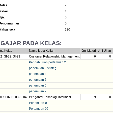
Kelas
:
2
Materi
:
15
Ujian
:
0
 Pengumuman
:
0
Mahasiswa
:
130
GAJAR PADA KELAS:
ma Kelas
Nama Mata Kuliah
Jml Materi
Jml Ujian
21, SI-22, SI-23
Customer Relationship Management
6
0
Pendahuluan pertemuan 2
pertemuan 3 strategi
pertemuan 4
pertemuan 5
pertemuan 6
pertemuan 7
01,SI-02,SI-03,SI-04
Pengantar Teknologi Informasi
9
0
Pertemuan-01
Pertemuan 02