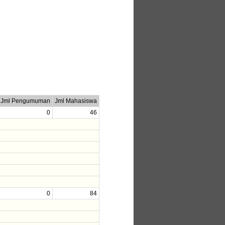
Jml Pengumuman
Jml Mahasiswa
0
46
0
84