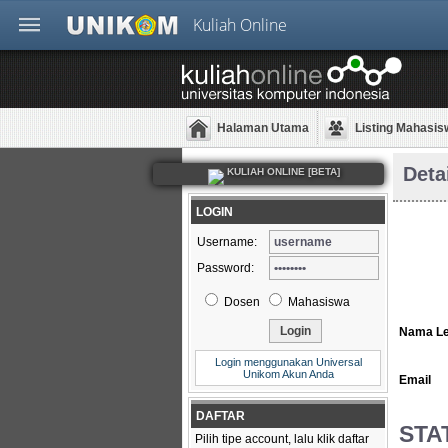
Kuliah Online
Halaman Utama
Listing Mahasis
Deta
KULIAH ONLINE [BETA]
LOGIN
Username:
Password:
Dosen
Mahasiswa
Nama L
Login menggunakan Universal
Unikom Akun Anda
Email
DAFTAR
STA
Pilih tipe account, lalu klik daftar