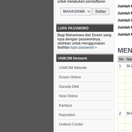
untuk melakukan pendaftaran.
Jumlah 
Jumlah 
Jumlah 
Jumlah
LUPA PASSWORD
Jumlah 
Bagi Mahasiswa dan Dosen yang
lupa dengan passwordnya,
silahkan untuk menggunakan
fasilitas
lupa password »
MEN
UNIKOM Network
No
Na
1
SI-
UNIKOM Website
Dosen Online
Garuda Dikti
Nilai Online
Kampus
2
SI-
Kepositori
Unikom Center