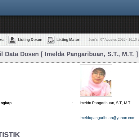
wa
Listing Dosen
Listing Materi
Jum'at. 07 Agustus 2026 - 16:10
il Data Dosen [ Imelda Pangaribuan, S.T., M.T. ]
engkap
:
Imelda Pangaribuan, S.T., M.T.
:
imeldapangaribuan@yahoo.com
TISTIK