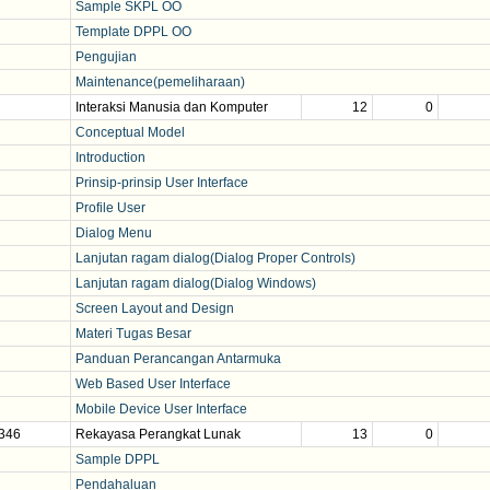
Sample SKPL OO
Template DPPL OO
Pengujian
Maintenance(pemeliharaan)
Interaksi Manusia dan Komputer
12
0
Conceptual Model
Introduction
Prinsip-prinsip User Interface
Profile User
Dialog Menu
Lanjutan ragam dialog(Dialog Proper Controls)
Lanjutan ragam dialog(Dialog Windows)
Screen Layout and Design
Materi Tugas Besar
Panduan Perancangan Antarmuka
Web Based User Interface
Mobile Device User Interface
346
Rekayasa Perangkat Lunak
13
0
Sample DPPL
Pendahaluan