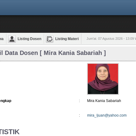
wa
Listing Dosen
Listing Materi
Jum'at. 07 Agustus 2026 - 13:09
il Data Dosen [ Mira Kania Sabariah ]
engkap
:
Mira Kania Sabariah
:
mira_ljuan@yahoo.com
TISTIK