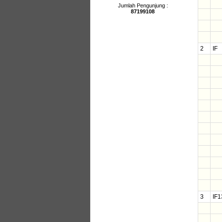
Jumlah Pengunjung :
87199108
2
IF
3
IF1