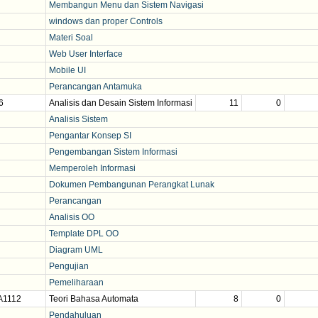
Membangun Menu dan Sistem Navigasi
windows dan proper Controls
Materi Soal
Web User Interface
Mobile UI
Perancangan Antamuka
6
Analisis dan Desain Sistem Informasi
11
0
Analisis Sistem
Pengantar Konsep SI
Pengembangan Sistem Informasi
Memperoleh Informasi
Dokumen Pembangunan Perangkat Lunak
Perancangan
Analisis OO
Template DPL OO
Diagram UML
Pengujian
Pemeliharaan
A1112
Teori Bahasa Automata
8
0
Pendahuluan