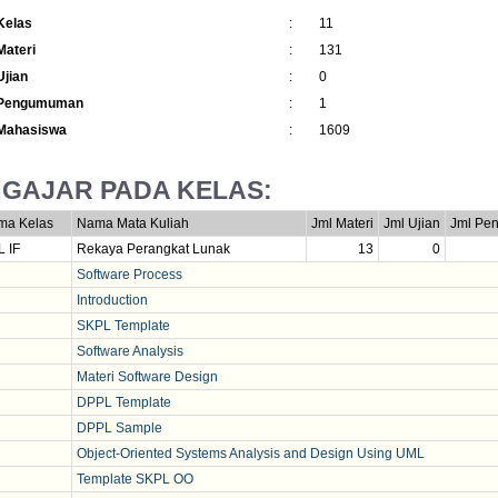
Kelas
:
11
Materi
:
131
Ujian
:
0
 Pengumuman
:
1
Mahasiswa
:
1609
GAJAR PADA KELAS:
ma Kelas
Nama Mata Kuliah
Jml Materi
Jml Ujian
Jml Pe
 IF
Rekaya Perangkat Lunak
13
0
Software Process
Introduction
SKPL Template
Software Analysis
Materi Software Design
DPPL Template
DPPL Sample
Object-Oriented Systems Analysis and Design Using UML
Template SKPL OO