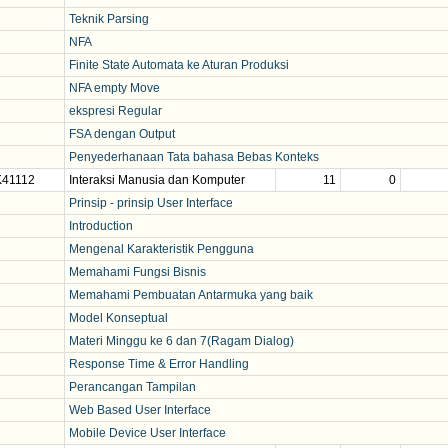
Teknik Parsing
NFA
Finite State Automata ke Aturan Produksi
NFA empty Move
ekspresi Regular
FSA dengan Output
Penyederhanaan Tata bahasa Bebas Konteks
K41112
Interaksi Manusia dan Komputer
11
0
Prinsip - prinsip User Interface
Introduction
Mengenal Karakteristik Pengguna
Memahami Fungsi Bisnis
Memahami Pembuatan Antarmuka yang baik
Model Konseptual
Materi Minggu ke 6 dan 7(Ragam Dialog)
Response Time & Error Handling
Perancangan Tampilan
Web Based User Interface
Mobile Device User Interface