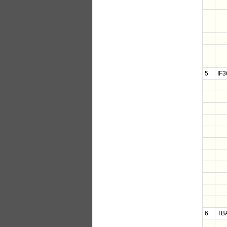
5
IF3
6
TB