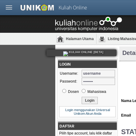
Kuliah Online
Halaman Utama
Listing Mahasis
Deta
KULIAH ONLINE [BETA]
LOGIN
Username:
Password:
Dosen
Mahasiswa
Nama L
Login menggunakan Universal
Unikom Akun Anda
Email
DAFTAR
STA
Pilih tipe account, lalu klik daftar