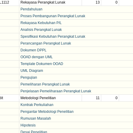
L1112
Rekayasa Perangkat Lunak
13
0
Pendahuluan
Proses Pembangunan Perangkat Lunak
Rekayasa Kebutuhan P/L
Analisis Perangkat Lunak
Spesifikasi Kebutuhan Perangkat Lunak
Perancangan Perangkat Lunak
Dokumen DPPL
OOAD dengan UML
Template Dokumen OOAD
UML Diagram
Pengujian
Pemeliharan Perangkat Lunak
Penjelasan Pemeliharaan Perangkat Lunak
lit
Metodologi Penelitian
11
0
Kontrak Perkuliahan
Pengantar Metodologi Penelitian
Rumusan Masalah
Hipotesis
Desai Penelitian