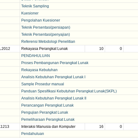
Teknik Sampling
Kuesioner
Pengolahan Kuesioner
Teknik Persentasi(persiapan)
Teknik Persentasi(penyajian)
Referensi Metodologi Penelitian
L2012
Rekayasa Perangkat Lunak
10
0
PENDAHULUAN
Proses Pembangunan Perangkat Lunak
Rekayasa Kebutuhan
Analisis Kebutuhan Perangkat Lunak I
Sample Prosedur manual
Panduan Spesifikasi Kebutuhan Perangkat Lunak(SKPL)
Analisis Kebutuhan Perangkat Lunak II
Perancangan Perangkat Lunak
Pengujian Perangkat Lunak
Pemeliharaan Perangkat Lunak
K1213
Interaksi Manusia dan Komputer
16
0
Pendahuluan