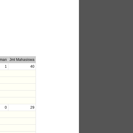
uman
Jml Mahasiswa
1
40
0
29