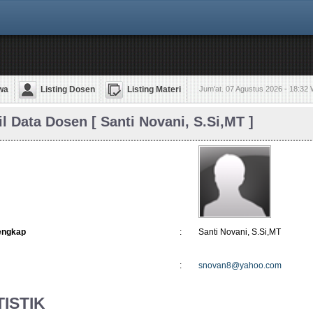
wa
Listing Dosen
Listing Materi
Jum'at. 07 Agustus 2026 - 18:32
il Data Dosen [ Santi Novani, S.Si,MT ]
engkap
:
Santi Novani, S.Si,MT
:
snovan8@yahoo.com
TISTIK