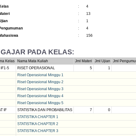
Kelas
:
4
Materi
:
13
Ujian
:
1
 Pengumuman
:
4
Mahasiswa
:
156
GAJAR PADA KELAS:
ma Kelas
Nama Mata Kuliah
Jml Materi
Jml Ujian
Jml Pengum
IF1-5
RISET OPERASIONAL
5
1
Riset Operasional Minggu 1
Riset Operasional Minggu 2
Riset Operasional Minggu 3
Riset Operasional Minggu 4
Riset Operasional Minggu 5
T IF
STATISTIKA DAN PROBABILITAS
7
0
STATISTIKA CHAPTER 1
STATISTIKA CHAPTER 2
STATISTIKA CHAPTER 3