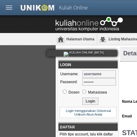
Kuliah Online
Halaman Utama
Listing Mahasis
Deta
KULIAH ONLINE [BETA]
LOGIN
Username:
Password:
Dosen
Mahasiswa
Nama L
Login menggunakan Universal
Unikom Akun Anda
Email
DAFTAR
STA
Pilih tipe account, lalu klik daftar