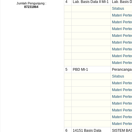
4
Lab. Basis Data II MI-1
Lab. Basis D
Jumlah Pengunjung :
87231864
Silabus
Materi Pert
Materi Pert
Materi Pert
Materi Pert
Materi Pert
Materi Pert
Materi Pert
Materi Pert
5
PBD MI-1
Perancangan
Silabus
Materi Pert
Materi Pert
Materi Pert
Materi Pert
Materi Pert
Materi Pert
Materi Pert
6
14151 Basis Data
SISTEM BAS