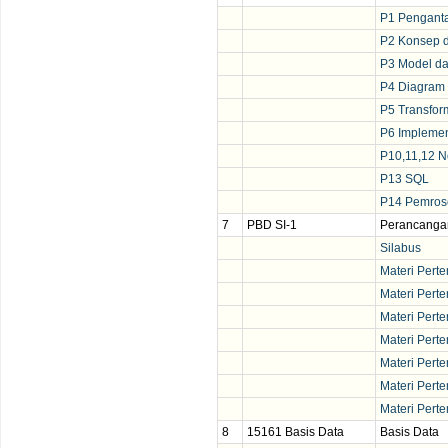
P1 Penganta
P2 Konsep d
P3 Model da
P4 Diagram
P5 Transfor
P6 Implemen
P10,11,12 N
P13 SQL
P14 Pemrose
7
PBD SI-1
Perancangan
Silabus
Materi Pert
Materi Pert
Materi Pert
Materi Pert
Materi Pert
Materi Pert
Materi Pert
8
15161 Basis Data
Basis Data