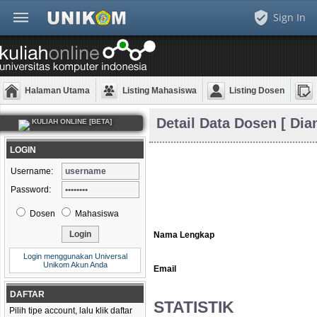
Sign In
Halaman Utama
Listing Mahasiswa
Listing Dosen
Detail Data Dosen [ Dian
KULIAH ONLINE [BETA]
LOGIN
Username:
Password:
Dosen
Mahasiswa
Nama Lengkap
Login menggunakan Universal
Unikom Akun Anda
Email
DAFTAR
STATISTIK
Pilih tipe account, lalu klik daftar