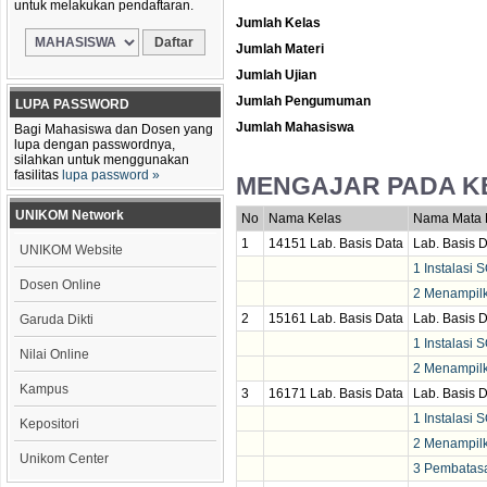
untuk melakukan pendaftaran.
Jumlah Kelas
Jumlah Materi
Jumlah Ujian
Jumlah Pengumuman
LUPA PASSWORD
Jumlah Mahasiswa
Bagi Mahasiswa dan Dosen yang
lupa dengan passwordnya,
silahkan untuk menggunakan
fasilitas
lupa password »
MENGAJAR PADA K
UNIKOM Network
No
Nama Kelas
Nama Mata 
1
14151 Lab. Basis Data
Lab. Basis 
UNIKOM Website
1 Instalasi
Dosen Online
2 Menampilk
2
15161 Lab. Basis Data
Lab. Basis 
Garuda Dikti
1 Instalasi
Nilai Online
2 Menampilk
Kampus
3
16171 Lab. Basis Data
Lab. Basis 
1 Instalasi
Kepositori
2 Menampilk
Unikom Center
3 Pembatas