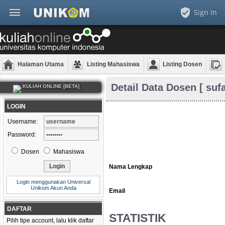
Sign In
Halaman Utama
Listing Mahasiswa
Listing Dosen
Detail Data Dosen [ sufa
KULIAH ONLINE [BETA]
LOGIN
Username:
Password:
Dosen
Mahasiswa
Nama Lengkap
Login menggunakan Universal
Unikom Akun Anda
Email
DAFTAR
STATISTIK
Pilih tipe account, lalu klik daftar