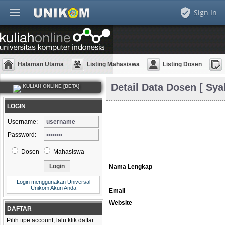
Sign In
Halaman Utama
Listing Mahasiswa
Listing Dosen
Detail Data Dosen [ Sya
KULIAH ONLINE [BETA]
LOGIN
Username:
Password:
Dosen
Mahasiswa
Nama Lengkap
Login menggunakan Universal
Unikom Akun Anda
Email
Website
DAFTAR
Pilih tipe account, lalu klik daftar