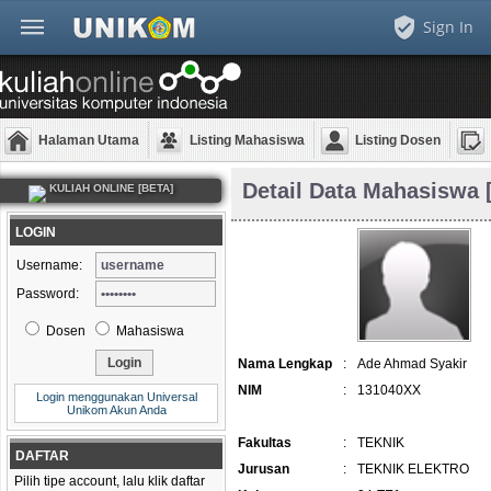
Sign In
Halaman Utama
Listing Mahasiswa
Listing Dosen
Detail Data Mahasiswa 
KULIAH ONLINE [BETA]
LOGIN
Username:
Password:
Dosen
Mahasiswa
Nama Lengkap
:
Ade Ahmad Syakir
NIM
:
131040XX
Login menggunakan Universal
Unikom Akun Anda
Fakultas
:
TEKNIK
DAFTAR
Jurusan
:
TEKNIK ELEKTRO
Pilih tipe account, lalu klik daftar