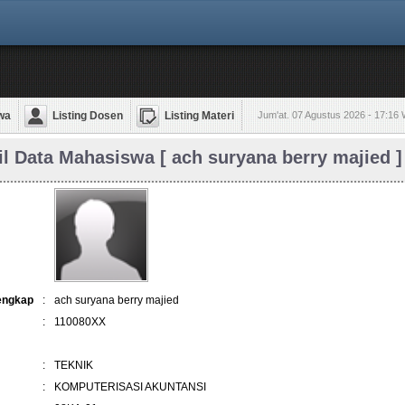
wa
Listing Dosen
Listing Materi
Jum'at. 07 Agustus 2026 - 17:16
il Data Mahasiswa [ ach suryana berry majied ]
engkap
:
ach suryana berry majied
:
110080XX
:
TEKNIK
:
KOMPUTERISASI AKUNTANSI