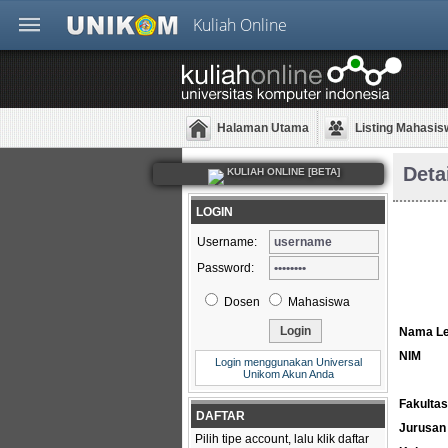
Kuliah Online
Halaman Utama
Listing Mahasis
Deta
KULIAH ONLINE [BETA]
LOGIN
Username:
Password:
Dosen
Mahasiswa
Nama L
NIM
Login menggunakan Universal
Unikom Akun Anda
Fakultas
DAFTAR
Jurusan
Pilih tipe account, lalu klik daftar