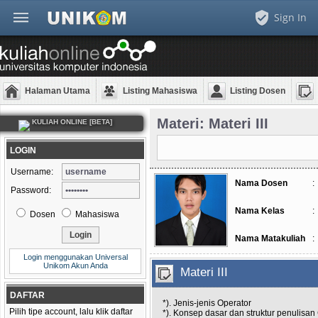
Sign In
Halaman Utama
Listing Mahasiswa
Listing Dosen
Materi: Materi III
KULIAH ONLINE [BETA]
LOGIN
Username:
Nama Dosen
:
Password:
Nama Kelas
:
Dosen
Mahasiswa
Nama Matakuliah
:
Login menggunakan Universal
Unikom Akun Anda
Materi III
DAFTAR
*). Jenis-jenis Operator
Pilih tipe account, lalu klik daftar
*). Konsep dasar dan struktur penulisan