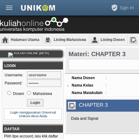
Sign In
Halaman Utama
Listing Mahasiswa
Listing Dosen
Materi: CHAPTER 3
KULIAH ONLINE [BETA]
LOGIN
Username:
Nama Dosen
:
Password:
Nama Kelas
:
Nama Matakuliah
:
Dosen
Mahasiswa
CHAPTER 3
Login menggunakan Universal
Unikom Akun Anda
Data and Signal
DAFTAR
Pilih tipe account, lalu klik daftar