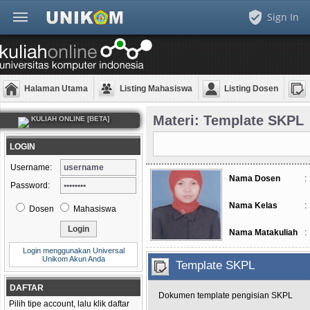
Sign In
Halaman Utama
Listing Mahasiswa
Listing Dosen
Materi: Template SKPL
KULIAH ONLINE [BETA]
LOGIN
Username:
Nama Dosen
:
Password:
Nama Kelas
:
Dosen
Mahasiswa
Nama Matakuliah
:
Login menggunakan Universal
Unikom Akun Anda
Template SKPL
DAFTAR
Dokumen template pengisian SKPL
Pilih tipe account, lalu klik daftar