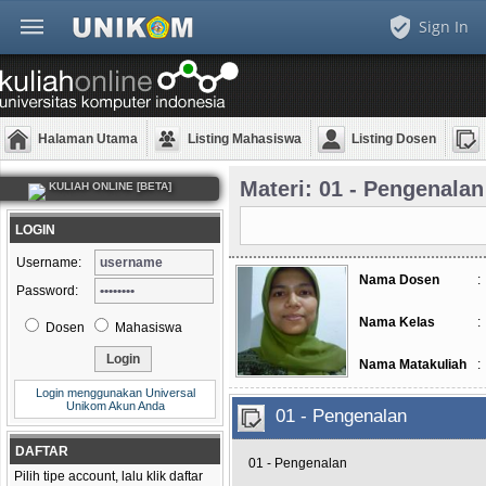
Sign In
Halaman Utama
Listing Mahasiswa
Listing Dosen
Materi: 01 - Pengenalan
KULIAH ONLINE [BETA]
LOGIN
Username:
Nama Dosen
:
Password:
Nama Kelas
:
Dosen
Mahasiswa
Nama Matakuliah
:
Login menggunakan Universal
Unikom Akun Anda
01 - Pengenalan
DAFTAR
01 - Pengenalan
Pilih tipe account, lalu klik daftar