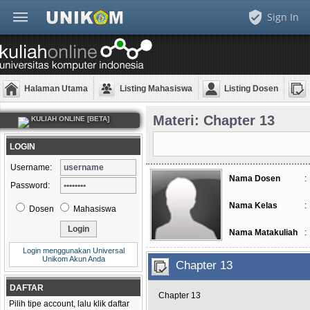
Sign In
Halaman Utama
Listing Mahasiswa
Listing Dosen
Materi: Chapter 13
KULIAH ONLINE [BETA]
LOGIN
Username:
Nama Dosen
:
Password:
Nama Kelas
:
Dosen
Mahasiswa
Nama Matakuliah
:
Login menggunakan Universal
Unikom Akun Anda
Chapter 13
DAFTAR
Chapter 13
Pilih tipe account, lalu klik daftar