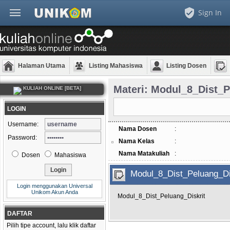
Sign In
Halaman Utama
Listing Mahasiswa
Listing Dosen
Materi: Modul_8_Dist_P
KULIAH ONLINE [BETA]
LOGIN
Username:
Nama Dosen
:
Password:
Nama Kelas
:
Nama Matakuliah
:
Dosen
Mahasiswa
Modul_8_Dist_Peluang_Di
Login menggunakan Universal
Unikom Akun Anda
Modul_8_Dist_Peluang_Diskrit
DAFTAR
Pilih tipe account, lalu klik daftar