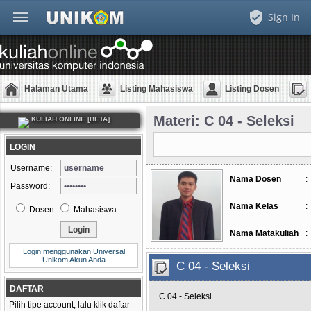
Sign In
Halaman Utama
Listing Mahasiswa
Listing Dosen
Materi: C 04 - Seleksi
KULIAH ONLINE [BETA]
LOGIN
Username:
Nama Dosen
:
Password:
Nama Kelas
:
Dosen
Mahasiswa
Nama Matakuliah
:
Login menggunakan Universal
Unikom Akun Anda
C 04 - Seleksi
DAFTAR
C 04 - Seleksi
Pilih tipe account, lalu klik daftar