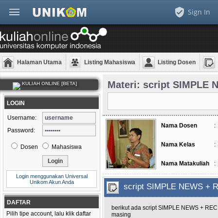
Sign In
Halaman Utama
Listing Mahasiswa
Listing Dosen
Materi: script SIMPL
KULIAH ONLINE [BETA]
LOGIN
Username:
Nama Dosen
:
Password:
Nama Kelas
:
Dosen
Mahasiswa
Nama Matakuliah
:
Login menggunakan Universal
Unikom Akun Anda
script SIMPLE NEWS 
DAFTAR
berikut ada script SIMPLE NEWS + RECE
Pilih tipe account, lalu klik daftar
masing