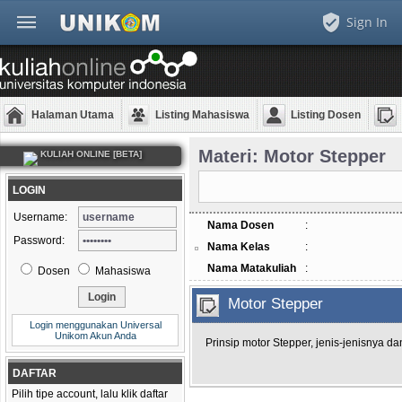
Sign In
Halaman Utama
Listing Mahasiswa
Listing Dosen
Materi: Motor Stepper
KULIAH ONLINE [BETA]
LOGIN
Username:
Nama Dosen
:
Password:
Nama Kelas
:
Nama Matakuliah
:
Dosen
Mahasiswa
Motor Stepper
Login menggunakan Universal
Unikom Akun Anda
Prinsip motor Stepper, jenis-jenisnya da
DAFTAR
Pilih tipe account, lalu klik daftar