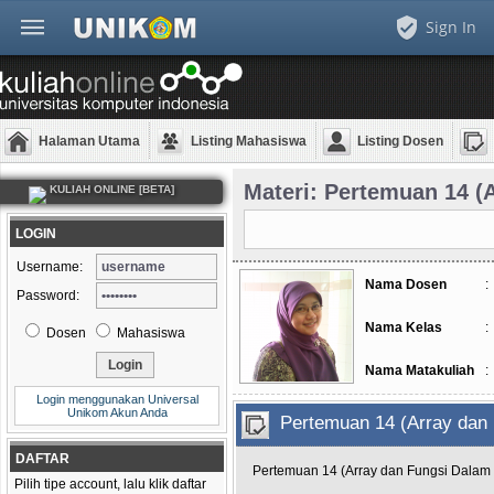
Sign In
Halaman Utama
Listing Mahasiswa
Listing Dosen
Materi: Pertemuan 14 (
KULIAH ONLINE [BETA]
LOGIN
Username:
Nama Dosen
:
Password:
Nama Kelas
:
Dosen
Mahasiswa
Nama Matakuliah
:
Login menggunakan Universal
Unikom Akun Anda
Pertemuan 14 (Array da
DAFTAR
Pertemuan 14 (Array dan Fungsi Dalam
Pilih tipe account, lalu klik daftar