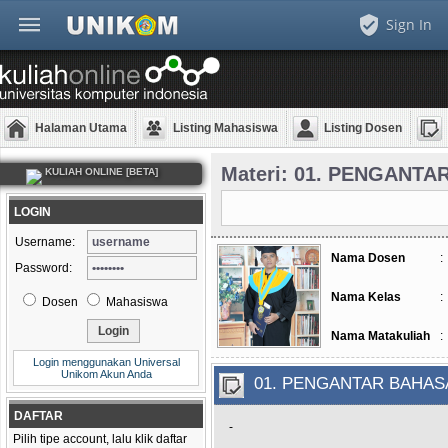
Sign In
Halaman Utama
Listing Mahasiswa
Listing Dosen
Materi: 01. PENGANTA
KULIAH ONLINE [BETA]
LOGIN
Username:
Nama Dosen
:
Password:
Nama Kelas
:
Dosen
Mahasiswa
Nama Matakuliah
:
Login menggunakan Universal
Unikom Akun Anda
01. PENGANTAR BAHAS
DAFTAR
-
Pilih tipe account, lalu klik daftar