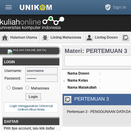
Sign In
Halaman Utama
Listing Mahasiswa
Listing Dosen
Materi: PERTEMUAN 3
KULIAH ONLINE [BETA]
LOGIN
Username:
Nama Dosen
:
Password:
Nama Kelas
:
Nama Matakuliah
:
Dosen
Mahasiswa
PERTEMUAN 3
Login menggunakan Universal
Unikom Akun Anda
Pertemuan 3 - PENGGUNAAN DATA D
DAFTAR
Pilih tipe account, lalu klik daftar