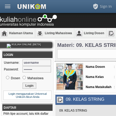
Sign In
Halaman Utama
Listing Mahasiswa
Listing Dosen
Materi: 09. KELAS STR
KULIAH ONLINE [BETA]
LOGIN
Username:
Nama Dosen
:
Password:
Nama Kelas
:
Dosen
Mahasiswa
Nama Matakuliah
:
Login menggunakan Universal
Unikom Akun Anda
09. KELAS STRING
DAFTAR
09. KELAS STRING
Pilih tipe account, lalu klik daftar