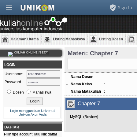
Sign In
Halaman Utama
Listing Mahasiswa
Listing Dosen
Materi: Chapter 7
KULIAH ONLINE [BETA]
LOGIN
Username:
Nama Dosen
:
Password:
Nama Kelas
:
Nama Matakuliah
:
Dosen
Mahasiswa
Chapter 7
Login menggunakan Universal
Unikom Akun Anda
MySQL (Review)
DAFTAR
Pilih tipe account, lalu klik daftar