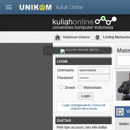
Kuliah Online
Halaman Utama
Listing Mahasis
Mate
KULIAH ONLINE [BETA]
LOGIN
Username:
Password:
Dosen
Mahasiswa
Login menggunakan Universal
Unikom Akun Anda
W
DAFTAR
Mater
Pilih tipe account, lalu klik daftar