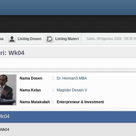
wa
Listing Dosen
Listing Materi
Sabtu. 08 Agustus 2026 - 09:35 
ri: Wk04
Nama Dosen
:
Dr. HermanS MBA
Nama Kelas
:
Magister Desain V
Nama Matakuliah
:
Enterpreneur & Investment
k04
i Wk04