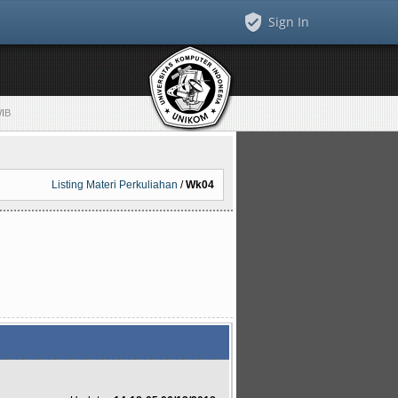
Sign In
WIB
Listing Materi Perkuliahan
/
Wk04