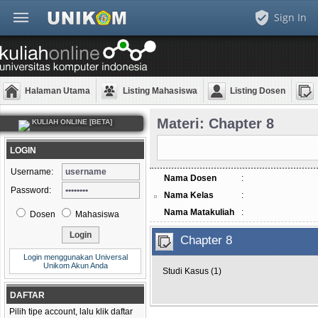
Sign In
Halaman Utama
Listing Mahasiswa
Listing Dosen
Materi: Chapter 8
KULIAH ONLINE [BETA]
LOGIN
Username:
Nama Dosen
:
Password:
Nama Kelas
:
Nama Matakuliah
:
Dosen
Mahasiswa
Chapter 8
Login menggunakan Universal
Unikom Akun Anda
Studi Kasus (1)
DAFTAR
Pilih tipe account, lalu klik daftar