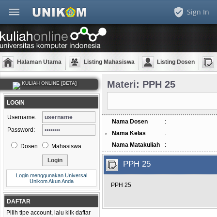
Sign In
Halaman Utama
Listing Mahasiswa
Listing Dosen
Materi: PPH 25
KULIAH ONLINE [BETA]
LOGIN
Username:
Nama Dosen
:
Password:
Nama Kelas
:
Nama Matakuliah
:
Dosen
Mahasiswa
PPH 25
Login menggunakan Universal
Unikom Akun Anda
PPH 25
DAFTAR
Pilih tipe account, lalu klik daftar