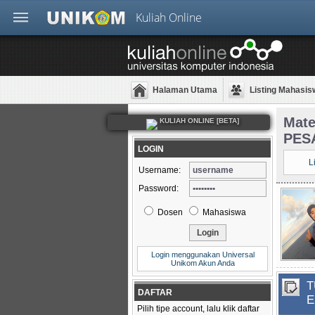
Kuliah Online
Halaman Utama
Listing Mahasis
Mat
KULIAH ONLINE [BETA]
PES
LOGIN
L
Username:
Password:
Dosen
Mahasiswa
Login menggunakan Universal
Unikom Akun Anda
T
DAFTAR
E
Pilih tipe account, lalu klik daftar