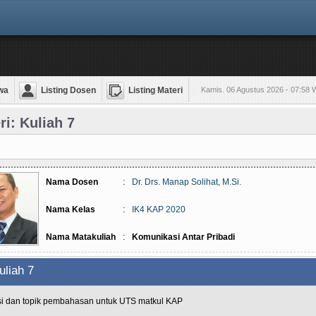
wa
Listing Dosen
Listing Materi
Kamis. 06 Agustus 2026 - 07:58 
ri: Kuliah 7
Nama Dosen
:
Dr. Drs. Manap Solihat, M.Si.
Nama Kelas
:
IK4 KAP 2020
Nama Matakuliah
:
Komunikasi Antar Pribadi
uliah 7
isi dan topik pembahasan untuk UTS matkul KAP