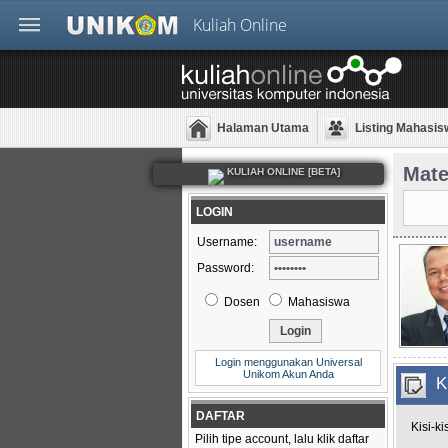
Kuliah Online
Halaman Utama
Listing Mahasis
Mate
KULIAH ONLINE [BETA]
LOGIN
Username:
Password:
Dosen
Mahasiswa
Login menggunakan Universal
Unikom Akun Anda
K
DAFTAR
Kisi-k
Pilih tipe account, lalu klik daftar