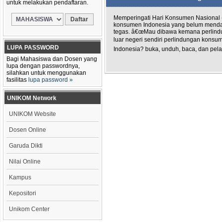
untuk melakukan pendaftaran.
Memperingati Hari Konsumen Nasional (Ha
konsumen Indonesia yang belum menda
tegas. â€œMau dibawa kemana perlind
luar negeri sendiri perlindungan konsu
LUPA PASSWORD
Indonesia? buka, unduh, baca, dan pelaj
Bagi Mahasiswa dan Dosen yang
lupa dengan passwordnya,
silahkan untuk menggunakan
fasilitas
lupa password »
UNIKOM Network
UNIKOM Website
Dosen Online
Garuda Dikti
Nilai Online
Kampus
Kepositori
Unikom Center