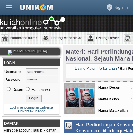
Sign In
Halaman Utama
Listing Mahasiswa
Listing Dosen
Materi: Hari Perlindu
KULIAH ONLINE [BETA]
Nasional, Sejauh Mana
LOGIN
Listing Materi Perkuliahan
/
Hari Pe
Username:
Password:
Nama Dosen
:
Dosen
Mahasiswa
Nama Kelas
:
Login menggunakan Universal
Nama Matakuliah
:
Unikom Akun Anda
DAFTAR
Hari Perlindungan Konsu
Konsumen Dilindungi Ha
Pilih tipe account, lalu klik daftar