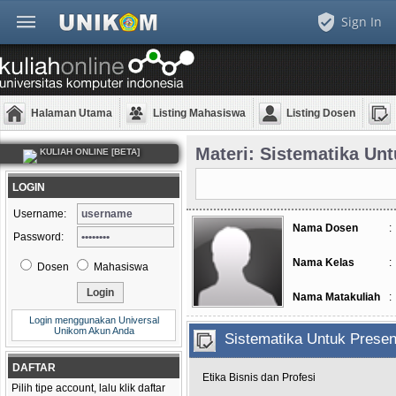
Sign In
Halaman Utama
Listing Mahasiswa
Listing Dosen
Materi: Sistematika Unt
KULIAH ONLINE [BETA]
LOGIN
Username:
Nama Dosen
:
Password:
Nama Kelas
:
Dosen
Mahasiswa
Nama Matakuliah
:
Login menggunakan Universal
Unikom Akun Anda
Sistematika Untuk Prese
DAFTAR
Etika Bisnis dan Profesi
Pilih tipe account, lalu klik daftar