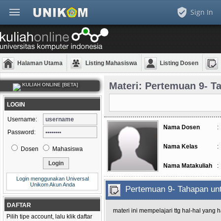
Sign In
Halaman Utama
Listing Mahasiswa
Listing Dosen
Materi: Pertemuan 9- T
KULIAH ONLINE [BETA]
LOGIN
Username:
Nama Dosen
:
Password:
Nama Kelas
:
Dosen
Mahasiswa
Nama Matakuliah
:
Login menggunakan Universal
Unikom Akun Anda
Pertemuan 9- Tahapan un
DAFTAR
materi ini mempelajari ttg hal-hal yang 
Pilih tipe account, lalu klik daftar