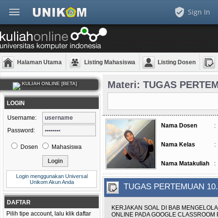
Sign In
Halaman Utama
Listing Mahasiswa
Listing Dosen
Materi: TUGAS PERTE
KULIAH ONLINE [BETA]
LOGIN
Username:
Nama Dosen
:
Password:
Nama Kelas
:
Dosen
Mahasiswa
Nama Matakuliah
:
Login menggunakan Universal
Unikom Akun Anda
TUGAS PERTEMUAN 10
DAFTAR
KERJAKAN SOAL DI BAB MENGELOLA
Pilih tipe account, lalu klik daftar
ONLINE PADA GOOGLE CLASSROOM PA