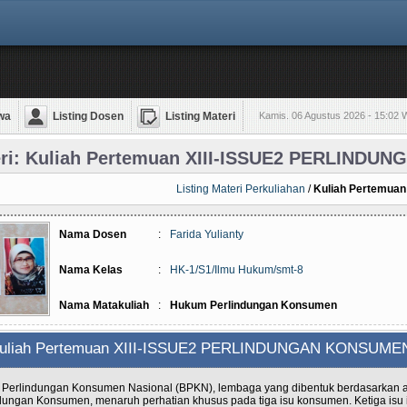
wa
Listing Dosen
Listing Materi
Kamis. 06 Agustus 2026 - 15:02 
ri: Kuliah Pertemuan XIII-ISSUE2 PERLIND
Listing Materi Perkuliahan
/
Kuliah Pertemu
Nama Dosen
:
Farida Yulianty
Nama Kelas
:
HK-1/S1/Ilmu Hukum/smt-8
Nama Matakuliah
:
Hukum Perlindungan Konsumen
uliah Pertemuan XIII-ISSUE2 PERLINDUNGAN KONSUM
Perlindungan Konsumen Nasional (BPKN), lembaga yang dibentuk berdasarkan 
dungan Konsumen, menaruh perhatian khusus pada tiga isu konsumen. Ketiga isu i