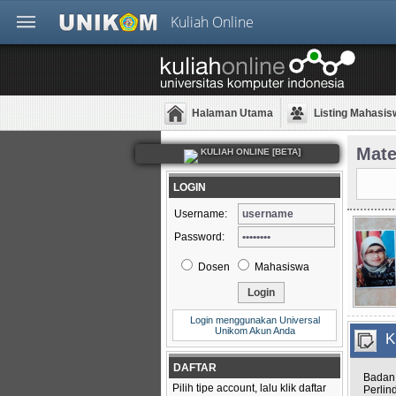
Kuliah Online
Halaman Utama
Listing Mahasis
Mate
KULIAH ONLINE [BETA]
LOGIN
Username:
Password:
Dosen
Mahasiswa
Login menggunakan Universal
Unikom Akun Anda
K
DAFTAR
Badan 
Pilih tipe account, lalu klik daftar
Perlin