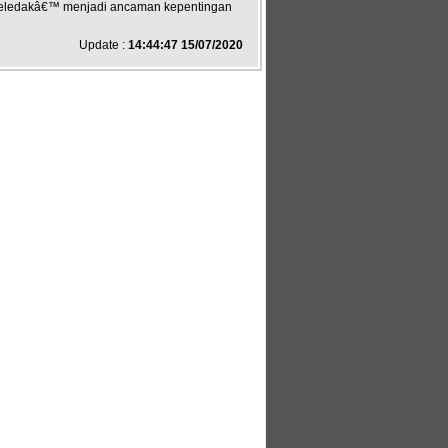
€˜meledakâ€™ menjadi ancaman kepentingan
Update :
14:44:47 15/07/2020