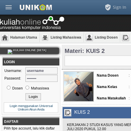
Sign In
Halaman Utama
Listing Mahasiswa
Listing Dosen
Materi: KUIS 2
KULIAH ONLINE [BETA]
LOGIN
Username:
Nama Dosen
:
Password:
Nama Kelas
:
Dosen
Mahasiswa
Nama Matakuliah
:
Login menggunakan Universal
Unikom Akun Anda
KUIS 2
DAFTAR
KERJAKAN 2 STUDI KASUS YANG MER
Pilih tipe account, lalu klik daftar
JULI 2020 PUKUL 12.00