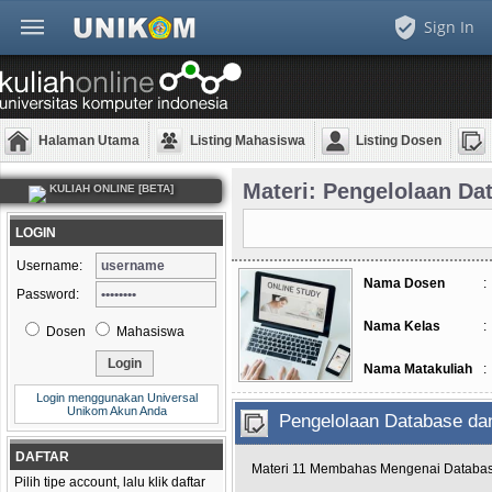
Sign In
Halaman Utama
Listing Mahasiswa
Listing Dosen
Materi: Pengelolaan Da
KULIAH ONLINE [BETA]
LOGIN
Username:
Nama Dosen
:
Password:
Nama Kelas
:
Dosen
Mahasiswa
Nama Matakuliah
:
Login menggunakan Universal
Unikom Akun Anda
Pengelolaan Database da
DAFTAR
Materi 11 Membahas Mengenai Database, 
Pilih tipe account, lalu klik daftar