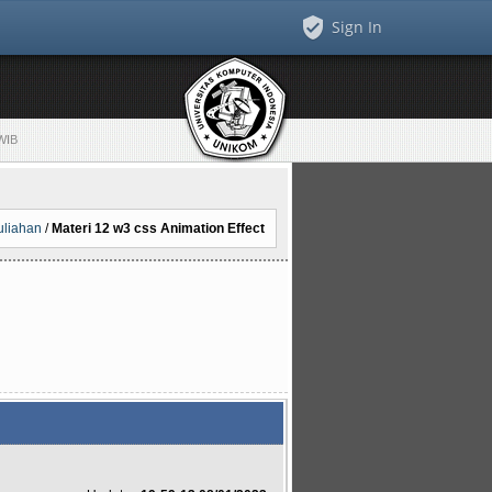
Sign In
 WIB
uliahan
/
Materi 12 w3 css Animation Effect