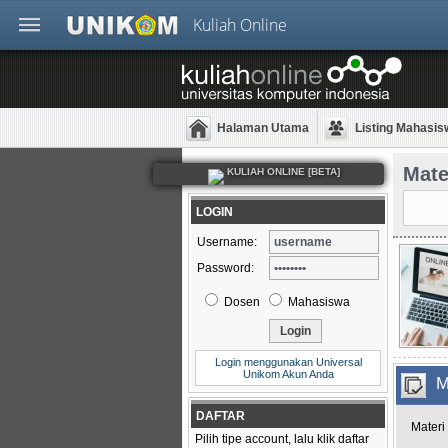
Kuliah Online
Halaman Utama
Listing Mahasis
Mate
KULIAH ONLINE [BETA]
LOGIN
Username:
Password:
Dosen
Mahasiswa
Login menggunakan Universal
Unikom Akun Anda
M
DAFTAR
Materi
Pilih tipe account, lalu klik daftar