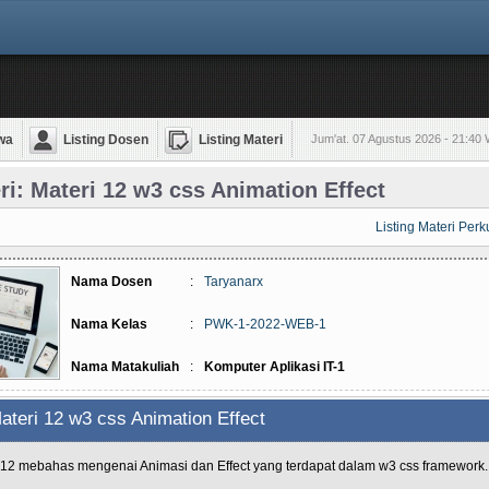
wa
Listing Dosen
Listing Materi
Jum'at. 07 Agustus 2026 - 21:40
ri: Materi 12 w3 css Animation Effect
Listing Materi Perk
Nama Dosen
:
Taryanarx
Nama Kelas
:
PWK-1-2022-WEB-1
Nama Matakuliah
:
Komputer Aplikasi IT-1
ateri 12 w3 css Animation Effect
 12 mebahas mengenai Animasi dan Effect yang terdapat dalam w3 css framework.