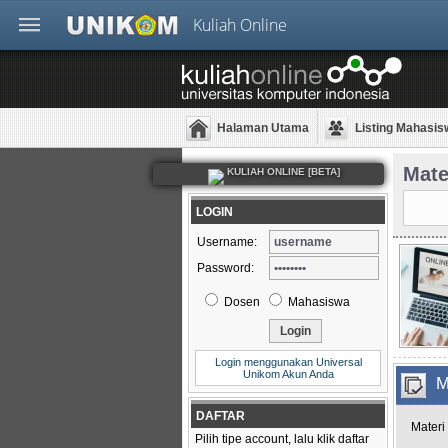
Kuliah Online
Halaman Utama
Listing Mahasis
Mate
KULIAH ONLINE [BETA]
LOGIN
Username:
Password:
Dosen
Mahasiswa
Login menggunakan Universal
Unikom Akun Anda
M
DAFTAR
Materi
Pilih tipe account, lalu klik daftar