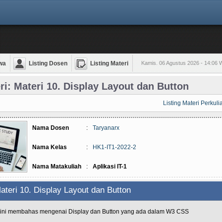
wa
Listing Dosen
Listing Materi
Kamis. 06 Agustus 2026 - 14:06 
ri: Materi 10. Display Layout dan Button
Listing Materi Perkul
Nama Dosen
:
Taryanarx
Nama Kelas
:
HK1-IT1-2022-2
Nama Matakuliah
:
Aplikasi IT-1
ateri 10. Display Layout dan Button
 ini membahas mengenai Display dan Button yang ada dalam W3 CSS