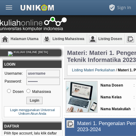
Sign In
Halaman Utama
Listing Mahasiswa
Listing Dosen
Materi: Materi 1. Peng
KULIAH ONLINE [BETA]
Teknik Informatika 202
LOGIN
Listing Materi Perkuliahan
/
Materi 1.
Username:
Password:
Nama Dosen
:
Dosen
Mahasiswa
Nama Kelas
:
Nama Matakuliah
:
Login menggunakan Universal
Unikom Akun Anda
Materi 1. Pengenalan Pem
DAFTAR
2023-2024
Pilih tipe account, lalu klik daftar