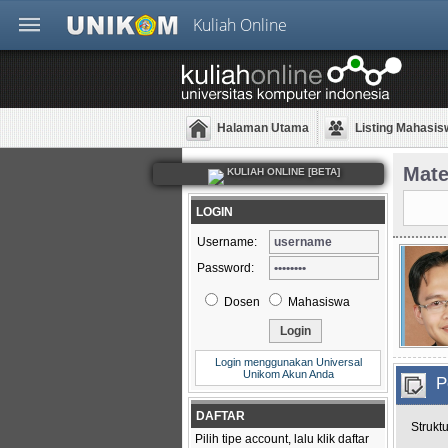
Kuliah Online
Halaman Utama
Listing Mahasis
Mate
KULIAH ONLINE [BETA]
LOGIN
Username:
Password:
Dosen
Mahasiswa
Login menggunakan Universal
Unikom Akun Anda
P
DAFTAR
Strukt
Pilih tipe account, lalu klik daftar