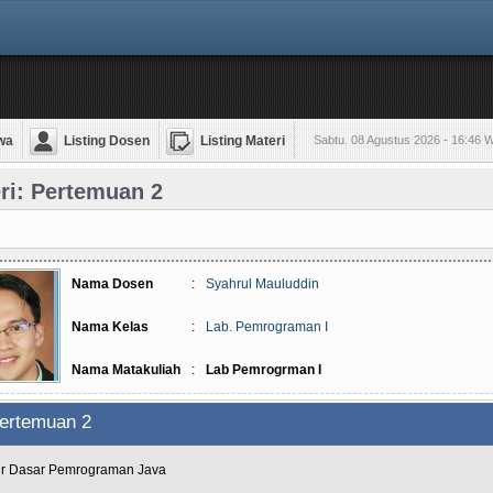
wa
Listing Dosen
Listing Materi
Sabtu. 08 Agustus 2026 - 16:46 
ri: Pertemuan 2
Nama Dosen
:
Syahrul Mauluddin
Nama Kelas
:
Lab. Pemrograman I
Nama Matakuliah
:
Lab Pemrogrman I
ertemuan 2
ur Dasar Pemrograman Java