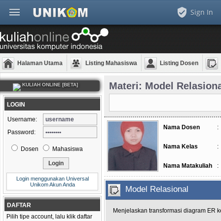
Sign In
Halaman Utama
Listing Mahasiswa
Listing Dosen
Materi: Model Relasion
KULIAH ONLINE [BETA]
LOGIN
Username:
Nama Dosen
:
Password:
Nama Kelas
:
Dosen
Mahasiswa
Nama Matakuliah
:
Login menggunakan Universal
Unikom Akun Anda
Model Relasional
DAFTAR
Menjelaskan transformasi diagram ER k
Pilih tipe account, lalu klik daftar