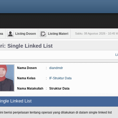
wa
Listing Dosen
Listing Materi
Sabtu. 08 Agustus 2026 - 10:45 
ri: Single Linked List
L
Nama Dosen
:
diandmdr
Nama Kelas
:
IF-Struktur Data
Nama Matakuliah
:
Struktur Data
ingle Linked List
ini berisi penjelasan tentang operasi yang dilakukan di dalam single linked list