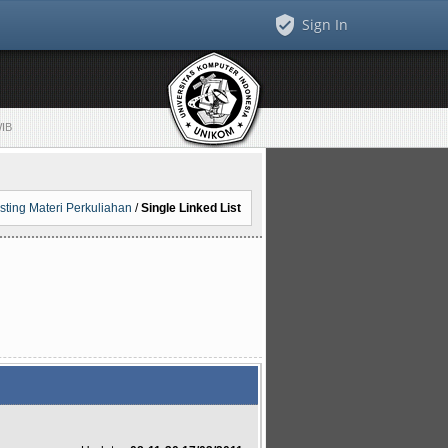
Sign In
WIB
isting Materi Perkuliahan
/
Single Linked List