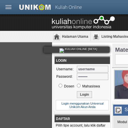
Kuliah Online
Halaman Utama
Listing Mahasis
Mate
KULIAH ONLINE [BETA]
LOGIN
Username:
Password:
Dosen
Mahasiswa
Login menggunakan Universal
Unikom Akun Anda
S
DAFTAR
Modul 
Pilih tipe account, lalu klik daftar