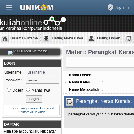
Sign In
Halaman Utama
Listing Mahasiswa
Listing Dosen
Materi: Perangkat Ker
KULIAH ONLINE [BETA]
LOGIN
Username:
Nama Dosen
:
Password:
Nama Kelas
:
Nama Matakuliah
:
Dosen
Mahasiswa
Perangkat Keras Komdat
Login menggunakan Universal
Unikom Akun Anda
perangkat keras yang dibutuhkan dala
DAFTAR
Pilih tipe account, lalu klik daftar