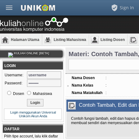
Sign In
Halaman Utama
Listing Mahasiswa
Listing Dosen
Materi: Contoh Tamba
KULIAH ONLINE [BETA]
LOGIN
Username:
Nama Dosen
:
Password:
Nama Kelas
:
Nama Matakuliah
:
Dosen
Mahasiswa
Contoh Tambah, Edit d
Login menggunakan Universal
Unikom Akun Anda
Contoh fungsi tambah, edit dan hapus d
membuat sendiri dan menyesuaikan de
DAFTAR
Pilih tipe account, lalu klik daftar