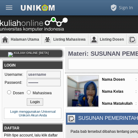
Sign In
Halaman Utama
Listing Mahasiswa
Listing Dosen
Materi: SUSUNAN PEM
KULIAH ONLINE [BETA]
LOGIN
Username:
Nama Dosen
:
Password:
Nama Kelas
:
Dosen
Mahasiswa
Nama Matakuliah
:
Login menggunakan Universal
Unikom Akun Anda
SUSUNAN PEMERINTAH
DAFTAR
Pada bab tersebut dibahas tentang peng
Pilih tipe account, lalu klik daftar