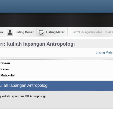
wa
Listing Dosen
Listing Materi
Jum'at. 07 Agustus 2026 - 10:41
ri: kuliah lapangan Antropologi
Listing Mate
 Dosen
:
Kelas
:
Matakuliah
:
uliah lapangan Antropologi
g kuliah lapangan MK Antropologi