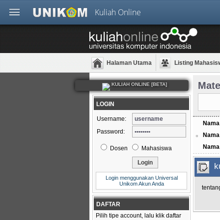
Kuliah Online
Halaman Utama
Listing Mahasis
Mate
KULIAH ONLINE [BETA]
LOGIN
Username:
Nama
Password:
Nama 
Nama 
Dosen
Mahasiswa
k
Login menggunakan Universal
Unikom Akun Anda
tentan
DAFTAR
Pilih tipe account, lalu klik daftar