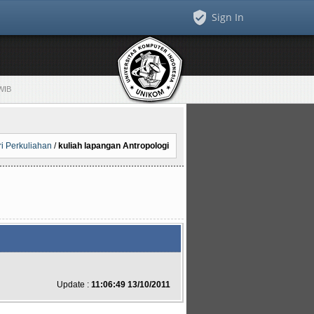
Sign In
 WIB
ri Perkuliahan
/
kuliah lapangan Antropologi
Update :
11:06:49 13/10/2011