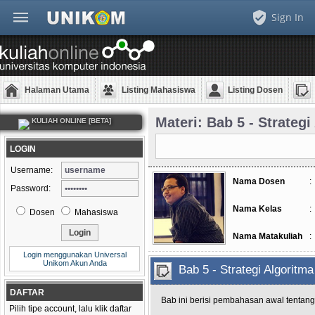
Sign In
Halaman Utama
Listing Mahasiswa
Listing Dosen
Materi: Bab 5 - Strateg
KULIAH ONLINE [BETA]
LOGIN
Username:
Nama Dosen
:
Password:
Nama Kelas
:
Dosen
Mahasiswa
Nama Matakuliah
:
Login menggunakan Universal
Unikom Akun Anda
Bab 5 - Strategi Algoritm
DAFTAR
Bab ini berisi pembahasan awal tentang s
Pilih tipe account, lalu klik daftar