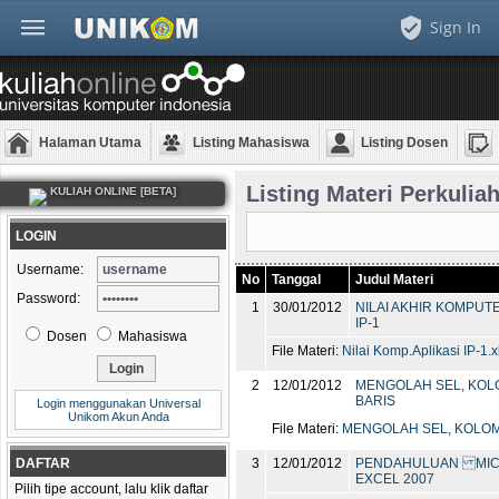
Sign In
Halaman Utama
Listing Mahasiswa
Listing Dosen
Listing Materi Perkulia
KULIAH ONLINE [BETA]
LOGIN
Username:
No
Tanggal
Judul Materi
Password:
1
30/01/2012
NILAI AKHIR KOMPUTE
IP-1
Dosen
Mahasiswa
File Materi:
Nilai Komp.Aplikasi IP-1.x
2
12/01/2012
MENGOLAH SEL, KOL
BARIS
Login menggunakan Universal
Unikom Akun Anda
File Materi:
MENGOLAH SEL, KOLOM 
DAFTAR
3
12/01/2012
PENDAHULUAN MIC
EXCEL 2007
Pilih tipe account, lalu klik daftar