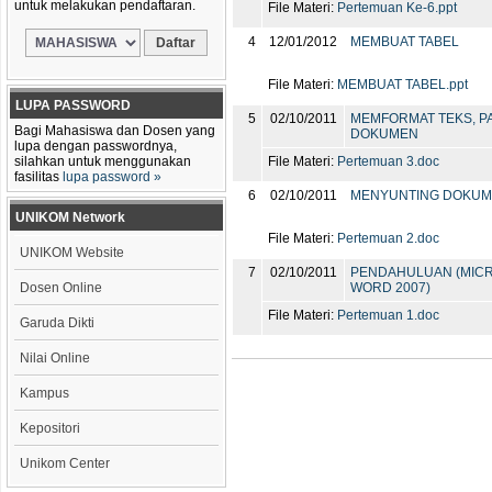
untuk melakukan pendaftaran.
File Materi:
Pertemuan Ke-6.ppt
4
12/01/2012
MEMBUAT TABEL
File Materi:
MEMBUAT TABEL.ppt
LUPA PASSWORD
5
02/10/2011
MEMFORMAT TEKS, P
Bagi Mahasiswa dan Dosen yang
DOKUMEN
lupa dengan passwordnya,
silahkan untuk menggunakan
File Materi:
Pertemuan 3.doc
fasilitas
lupa password »
6
02/10/2011
MENYUNTING DOKU
UNIKOM Network
File Materi:
Pertemuan 2.doc
UNIKOM Website
7
02/10/2011
PENDAHULUAN (MIC
Dosen Online
WORD 2007)
File Materi:
Pertemuan 1.doc
Garuda Dikti
Nilai Online
Kampus
Kepositori
Unikom Center