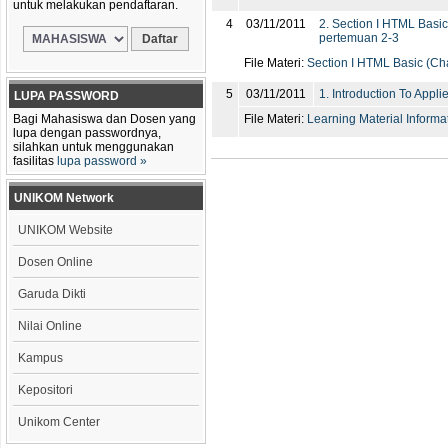
untuk melakukan pendaftaran.
4
03/11/2011
2. Section I HTML Basi
pertemuan 2-3
File Materi:
Section I HTML Basic (Ch
5
03/11/2011
1. Introduction To Appli
LUPA PASSWORD
Bagi Mahasiswa dan Dosen yang
File Materi:
Learning Material Informa
lupa dengan passwordnya,
silahkan untuk menggunakan
fasilitas
lupa password »
UNIKOM Network
UNIKOM Website
Dosen Online
Garuda Dikti
Nilai Online
Kampus
Kepositori
Unikom Center