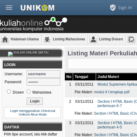
Sign In
Halaman Utama
Listing Mahasiswa
Listing Dosen
Listing Materi Perkulia
KULIAH ONLINE [BETA]
LOGIN
Username:
No
Tanggal
Judul Materi
Password:
1
03/11/2011
Modul Suplemen Aplikas
File Materi:
modul it I lengkap.pdf
Dosen
Mahasiswa
2
03/11/2011
Section I HTML Basic 
pertemuan 6-7
Login menggunakan Universal
File Materi:
Section I HTML Basic (Ch
Unikom Akun Anda
3
03/11/2011
Section I HTML Basic (
DAFTAR
pertemuan 4-5
Pilih tipe account, lalu klik daftar
File Materi:
Section I HTML Basic (Ch