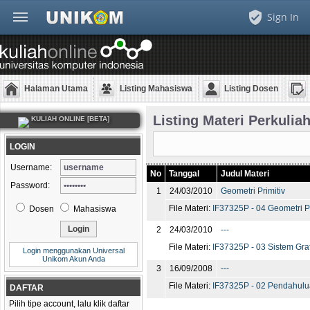
Sign In
Halaman Utama
Listing Mahasiswa
Listing Dosen
Listing Materi Perkulia
KULIAH ONLINE [BETA]
LOGIN
Username:
No
Tanggal
Judul Materi
Password:
1
24/03/2010
Geometri Primitiv
File Materi:
IF37325P - 04 Geometri Pr
Dosen
Mahasiswa
2
24/03/2010
---
File Materi:
IF37325P - 03 Sistem Graf
Login menggunakan Universal
Unikom Akun Anda
3
16/09/2008
---
File Materi:
IF37325P - 02 Pendahulua
DAFTAR
Pilih tipe account, lalu klik daftar