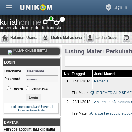
Sign In
Halaman Utama
Listing Mahasiswa
Listing Dosen
Listing Materi Perkulia
KULIAH ONLINE [BETA]
LOGIN
Username:
No
Tanggal
Judul Materi
Password:
1
17/01/2014
Remedial
Dosen
Mahasiswa
File Materi:
QUIZ REMEDIAL 2 SEMES
2
28/11/2013
A sturcture of a sentenc
Login menggunakan Universal
Unikom Akun Anda
File Materi:
Analyze the structure.doc
DAFTAR
Pilih tipe account, lalu klik daftar