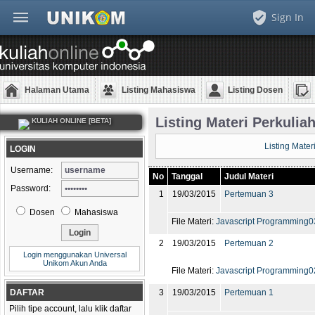
Sign In
Halaman Utama
Listing Mahasiswa
Listing Dosen
Listing Materi Perkulia
KULIAH ONLINE [BETA]
Listing Mater
LOGIN
Username:
No
Tanggal
Judul Materi
Password:
1
19/03/2015
Pertemuan 3
Dosen
Mahasiswa
File Materi:
Javascript Programming0
2
19/03/2015
Pertemuan 2
Login menggunakan Universal
Unikom Akun Anda
File Materi:
Javascript Programming0
DAFTAR
3
19/03/2015
Pertemuan 1
Pilih tipe account, lalu klik daftar